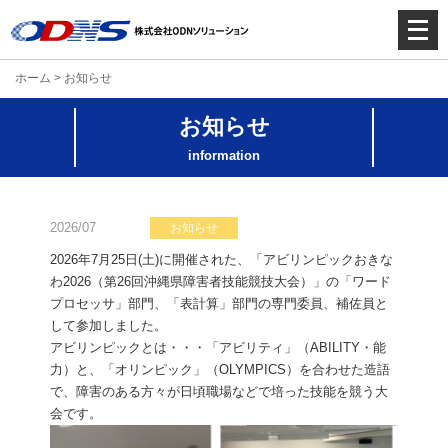
メ
ニ
ュ
ホーム
>
お知らせ
ー
を
お知らせ
開
く
information
2026/07
お知らせ
2026年7月25日(土)に開催された、「アビリンピックおきな
わ2026（第26回沖縄県障害者技能競技大会）」の「ワード
プロセッサ」部門、「表計算」部門の専門委員、補佐員と
して参加しました。
アビリンピックとは・・・「アビリティ」（ABILITY・能
力）と、「オリンピック」（OLYMPICS）を合わせた造語
で、障害のある方々が日頃職場などで培った技能を競う大
会です。